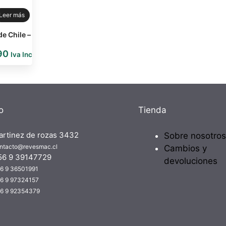
Leer más
de Chile –
90
Iva Inc
o
Tienda
artinez de rozas 3432
Sobre nosotros
ntacto@revesmac.cl
Cambios y
56 9 39147729
devoluciones
6 9 36501991
6 9 97324157
6 9 92354379