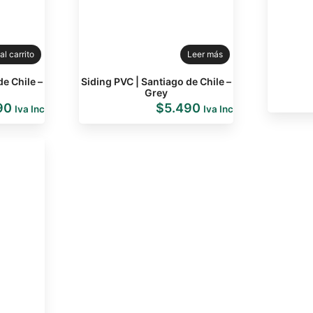
al carrito
Leer más
de Chile –
Siding PVC | Santiago de Chile –
Grey
90
$
5.490
Iva Inc
Iva Inc