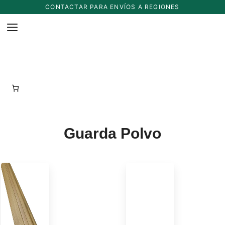
Saltar
CONTACTAR PARA ENVÍOS A REGIONES
al
MENU
contenido
Guarda Polvo