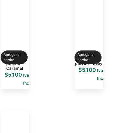
Agregar al
Agregar al
Guarda
Guarda
carrito
carrito
polvos –
polvos – Grey
Caramel
$
5.100
Iva
$
5.100
Iva
Inc
Inc