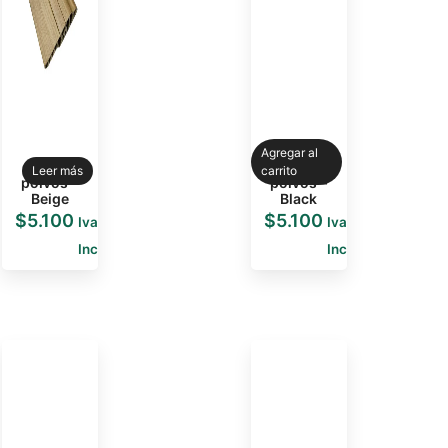
Agregar al
Guarda
Guarda
Leer más
carrito
polvos –
polvos –
Beige
Black
$
5.100
$
5.100
Iva
Iva
Inc
Inc