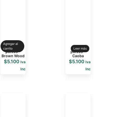
Agregar al
Guarda
Guarda
carrito
Leer más
polvos –
polvos –
Brown Wood
Caoba
$
5.100
$
5.100
Iva
Iva
Inc
Inc