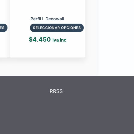
Perfil L Decowall
ES
SELECCIONAR OPCIONES
$
4.450
Iva Inc
RRSS