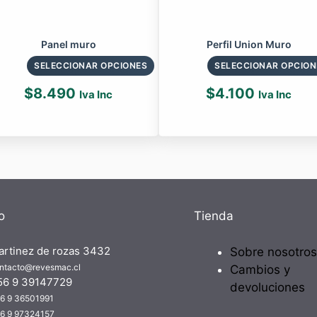
Panel muro
Perfil Union Muro
SELECCIONAR OPCIONES
SELECCIONAR OPCION
$
8.490
$
4.100
Iva Inc
Iva Inc
o
Tienda
artinez de rozas 3432
Sobre nosotros
ntacto@revesmac.cl
Cambios y
56 9 39147729
devoluciones
6 9 36501991
6 9 97324157