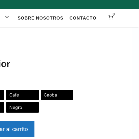
0
R
SOBRE NOSOTROS
CONTACTO
ior
Cafe
Caoba
Negro
r al carrito