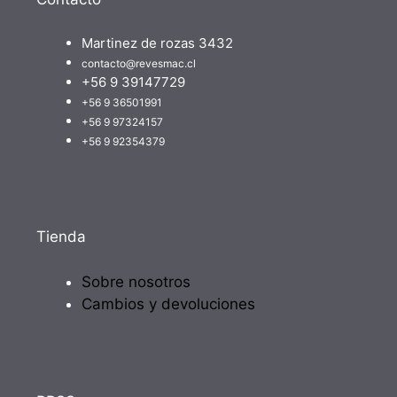
Martinez de rozas 3432
contacto@revesmac.cl
+56 9 39147729
+56 9 36501991
+56 9 97324157
+56 9 92354379
Tienda
Sobre nosotros
Cambios y devoluciones