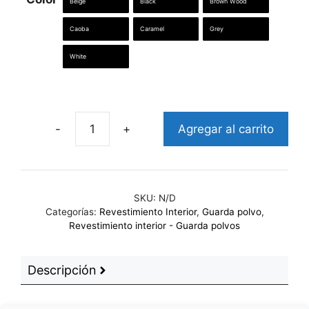
Beige
Black
Brown Wood
Caoba
Caramel
Grey
White
Agregar al carrito
Guarda
polvos
cantidad
SKU:
N/D
Categorías:
Revestimiento Interior
,
Guarda polvo
,
Revestimiento interior - Guarda polvos
Descripción