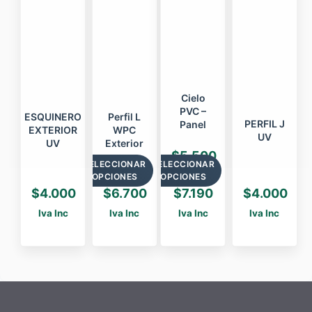
Cielo
PVC –
ESQUINERO
Perfil L
PERFIL J
Panel
EXTERIOR
WPC
UV
UV
Exterior
$
5.500
SELECCIONAR
SELECCIONAR
-
OPCIONES
OPCIONES
Rango
$
4.000
$
6.700
$
7.190
$
4.000
de
Iva Inc
Iva Inc
Iva Inc
Iva Inc
precios:
desde
$5.500
hasta
$7.190