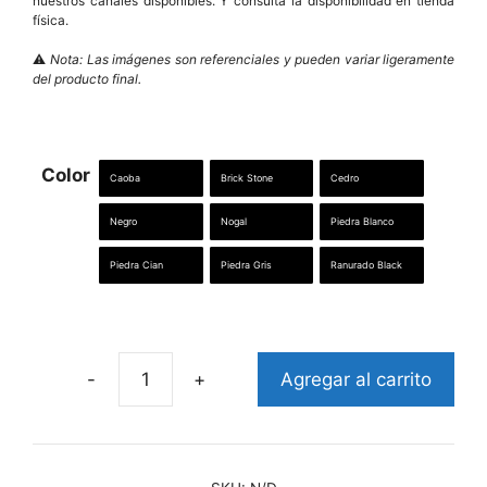
nuestros canales disponibles. Y consulta la disponibilidad en tienda
física.
⚠️
Nota: Las imágenes son referenciales y pueden variar ligeramente
del producto final.
Color
Caoba
Brick Stone
Cedro
Negro
Nogal
Piedra Blanco
Piedra Cian
Piedra Gris
Ranurado Black
Agregar al carrito
Siding
metálico
cantidad